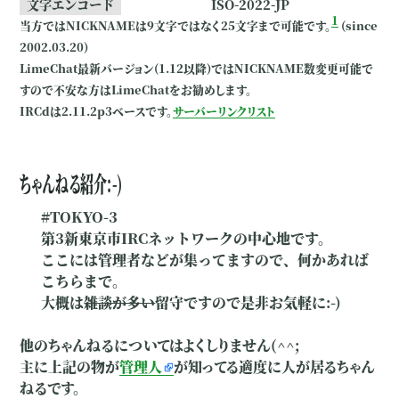
文字エンコード
ISO-2022-JP
1
当方ではNICKNAMEは9文字ではなく25文字まで可能です。
(since
2002.03.20)
LimeChat最新バージョン(1.12以降)ではNICKNAME数変更可能で
すので不安な方はLimeChatをお勧めします。
IRCdは2.11.2p3ベースです。
サーバーリンクリスト
ちゃんねる紹介:-)
#TOKYO-3
第3新東京市IRCネットワークの中心地です。
ここには管理者などが集ってますので、何かあれば
こちらまで。
大概は
雑談が多い
留守ですので是非お気軽に:-)
他のちゃんねるについてはよくしりません(^^;
主に上記の物が
管理人
が知ってる適度に人が居るちゃん
ねるです。