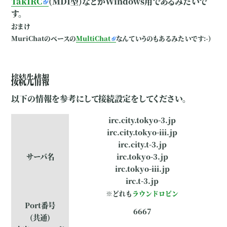
TakIRC
(MDI型)などがWindows用であるみたいで
す。
おまけ
MuriChatのベースの
MultiChat
なんていうのもあるみたいです:-)
接続先情報
以下の情報を参考にして接続設定をしてください。
irc.city.tokyo-3.jp
irc.city.tokyo-iii.jp
irc.city.t-3.jp
サーバ名
irc.tokyo-3.jp
irc.tokyo-iii.jp
irc.t-3.jp
※どれも
ラウンドロビン
Port番号
6667
(共通)