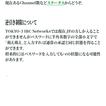
現在あるChannel数など
ステータス
からどうぞ。
逆引き制限について
TOKYO-3 IRC Networksでは現在.JPの方しか入ること
ができませんがパスワードに半角英数字の全部小文字で
「萌え萌え」と入力すれば通常の承認と同じ状態を得ること
ができます。
将来的にはパスワードを入力しても+rの状態になる可能性
があります。
常駐について
常駐は自由に行っていただいて構いませんが、#TOKYO-
3へのJOINは出来るだけ行ってください。
現在、増えつつありますがまだまだ寂しいであります;-)