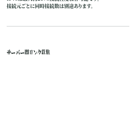
接続元ごとに同時接続数は別途あります。
サーバー間リンク募集
TOKYO-3 IRC Networksでは、Link(サーバ間接続)し
て下さる方を随時募集しております。
担当者
までお気軽にお知らせください:-)
IRCの#TOKYO-3へ直接お越し頂いてもかまいません。
条件としては、サーバの設置箇所が日本国内(本州・四国・九州・北
海道内が理想)です。
トラフィックは国内最弱IRCサーバ群ですので、多くても20KB/sを
超えることは滅多にありません。
また、此方で用意したPatchをあてて頂くことになります。
PatchはNICKNAME数とTOPICの長さなどを変更、mod_dnsbl
等の導入等(コンパイル環境は必須)です
原則は、固定IPv4アドレスがあれば問題ありませんのでお気軽にど
うぞ。
IPv6対応しています。よくわからないなど設置希望の方は相談に応